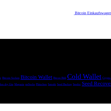
Bitcoin Einkaufswage
sind. Wenn du über diese Links einkaufst, erhalten wir eine Provision, o
Cold Wallet
Bitcoin Wallet
er
Bitcoin Socken
Bitcon Bild
Crypto
Seed Recove
on dry Gin
Magazin
mtSocks
Plätzchen
Satoshi
Seed Backup
Seedor
ine Anlaufstelle für coole Geschenkideen zum Thema Kryptowährungen.