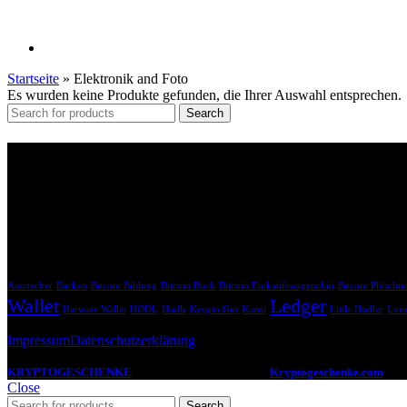
Startseite
»
Elektronik and Foto
Es wurden keine Produkte gefunden, die Ihrer Auswahl entsprechen.
Search
Affiliate Links
Bitte beachte, dass die mit * gekennzeichneten Links Affiliate-Links 
uns dabei, unsere Inhalte weiterhin kostenlos anzubieten.
Krypto Geschenk Schlagwörter
Ausstecher
Backen
Bitcoin Bildung
Bitcoin Buch
Bitcoin Einkaufswagenchip
Bitcoin Plüschti
Wallet
Ledger
Harware Wallet
HODL
Hodlr
Krypto Gin
Kunst
Little Hodler
Lond
Impressum
Datenschutzerklärung
KRYPTOGESCHENKE
2022 -2024 CREATED BY
Kryptogeschenke.com
. De
Close
Search