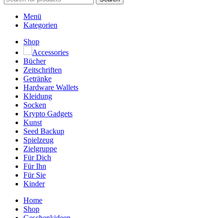
Menü
Kategorien
Shop
Accessories
Bücher
Zeitschriften
Getränke
Hardware Wallets
Kleidung
Socken
Krypto Gadgets
Kunst
Seed Backup
Spielzeug
Zielgruppe
Für Dich
Für Ihn
Für Sie
Kinder
Home
Shop
Geschenkideen