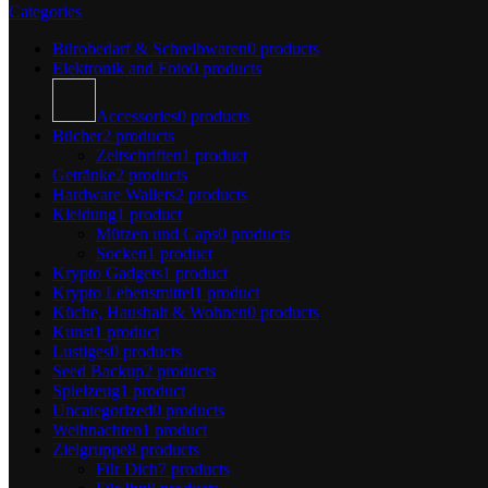
Categories
Bürobedarf & Schreibwaren
0 products
Elektronik and Foto
0 products
Accessories
0 products
Bücher
2 products
Zeitschriften
1 product
Getränke
2 products
Hardware Wallets
2 products
Kleidung
1 product
Mützen und Caps
0 products
Socken
1 product
Krypto Gadgets
1 product
Krypto Lebensmittel
1 product
Küche, Haushalt & Wohnen
0 products
Kunst
1 product
Lustiges
0 products
Seed Backup
2 products
Spielzeug
1 product
Uncategorized
0 products
Weihnachten
1 product
Zielgruppe
8 products
Für Dich
7 products