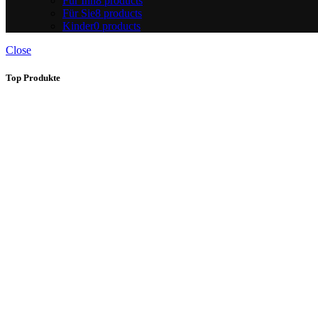
Für Ihn
8 products
Für Sie
8 products
Kinder
0 products
Close
Top Produkte