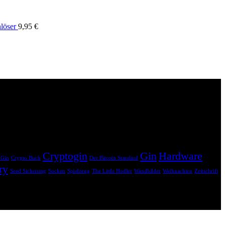
nlöser
9,95
€
hne dass dir zusätzliche Kosten entstehen. Dein Einkauf unterstützt
Cryptogin
Gin
Hardware
-Gin
Crypto Buch
Der Bitcoin Standard
ry
Seed Sicherung
Socken
Spielzeug
The Little Hodler
Wandbilder
Weihnachten
Zeitschrift