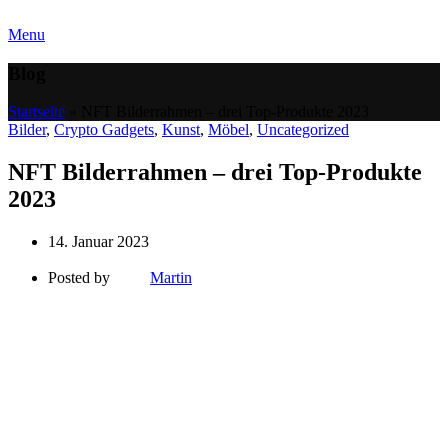
Menu
Blog
Startseite
»
NFT Bilderrahmen – drei Top-Produkte 2023
Bilder
,
Crypto Gadgets
,
Kunst
,
Möbel
,
Uncategorized
NFT Bilderrahmen – drei Top-Produkte
2023
14. Januar 2023
Posted by
Martin