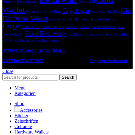
Bitcoin Wallet
Plüschtier
Bitcoin Socken
Bitcon Bild
Wallet
Cryptogin
Gin
Crypto-Gin
Crypto Buch
Der Bitcoin Standard
Hardware Wallet
Harware Wallet
HODL
Hodlr
Krypto Gin
Kunst
Ledger
Little Hodler
London dry Gin
Magazin
mtSocks
Plätzchen
Satoshi
Seed
Seed Recovery
Backup
Seedor
Seed Sicherung
Socken
Spielzeug
The Little
Hodler
Wandbilder
Weihnachten
Zeitschrift
Impressum
Datenschutzerklärung
KRYPTOGESCHENKE
2022 -2024 CREATED BY
Kryptogeschenke.com
.
Deine Anlaufstelle für coole Geschenkideen zum Thema Kryptowährungen.
Close
Search
Menü
Kategorien
Shop
Accessories
Bücher
Zeitschriften
Getränke
Hardware Wallets