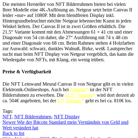
Die meisten Hersteller von NFT Bilderrahmen bieten bei vielen
Ihrer Modelle eine 4K-Auflösung an. Netgear setzt beim Canvas II
leider »nur« auf 1080P. Mit dem blendfreien Display inkl.
Hintergrundbeleuchtet möchte Netgear lebensechte Kunst in jeden
Winkel liefern. Der Canvas II ist in zwei Größen erhältlich. Die
21,5“ Variante kommt mit den Abmessungen 61 × 41 cm und einer
Diagonale von 54 cm daher, die 27“ Ausführung mit 74 x 48 cm
und einer Diagonale von 68 cm. Beim Rahmen stehen 4 Holzfarben
zur Auswahl: schwarz, dunkles Walnuß, Birke, weiß. Lautsprecher
sucht man beim NFT Display von Netgear vergeblich, das kann die
Wiedergabe von NFTs, mit Klang, ein wenig trüben.
Preise & Verfügbarkeit
Die NFT Leinwand Meural Canvas II von Netgear gibt es in vielen
Elektronik-Onlineshops. Auch bei
Amazon
*
ist der NFT
Bilderrahmen zu erwerben. Die
21,5″ Variante
*
wird dort derzeit ab
ca. 504€ angeboten, bei der
27″ Variante
*
geht es bei ca. 810€ los.
Tags:
NFT
,
NFT Bilderrahmen
,
NFT Display
Newer
Wie der Bitcoin Standard mein Verständnis von Geld und
Wert verändert hat
Back to list