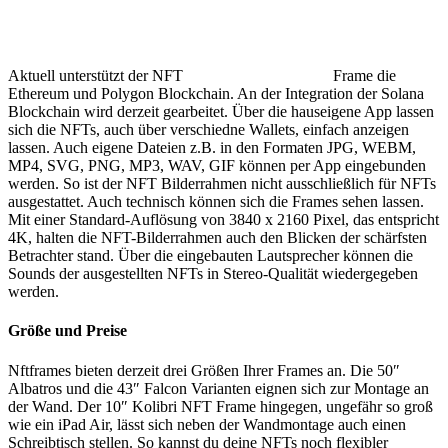
Aktuell unterstützt der NFT
Frame die
Ethereum und Polygon Blockchain. An der Integration der Solana
Blockchain wird derzeit gearbeitet. Über die hauseigene App lassen
sich die NFTs, auch über verschiedne Wallets, einfach anzeigen
lassen. Auch eigene Dateien z.B. in den Formaten JPG, WEBM,
MP4, SVG, PNG, MP3, WAV, GIF können per App eingebunden
werden. So ist der NFT Bilderrahmen nicht ausschließlich für NFTs
ausgestattet. Auch technisch können sich die Frames sehen lassen.
Mit einer Standard-Auflösung von 3840 x 2160 Pixel, das entspricht
4K, halten die NFT-Bilderrahmen auch den Blicken der schärfsten
Betrachter stand. Über die eingebauten Lautsprecher können die
Sounds der ausgestellten NFTs in Stereo-Qualität wiedergegeben
werden.
Größe und Preise
Nftframes bieten derzeit drei Größen Ihrer Frames an. Die 50″
Albatros und die 43″ Falcon Varianten eignen sich zur Montage an
der Wand. Der 10″ Kolibri NFT Frame hingegen, ungefähr so groß
wie ein iPad Air, lässt sich neben der Wandmontage auch einen
Schreibtisch stellen. So kannst du deine NFTs noch flexibler