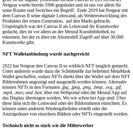
Netgear wurde bereits 1996 gegründet und ist uns vor allem für
seine Router und Switches ein Begriff. Ende 2019 hat Netgear mit
dem Canvas II seine digitale Leinwand, als Weiterentwicklung des
Produktes der ersten Generation, auf den Markt gebracht.
Ursprünglich war der Canvas II als Leinwand für Kunstwerke
gedacht, dies ist vor allem an der Meural Kunstbibliothek zu
erkennen, bei der es über ein Abomodell Zugriff auf über 30.000
Kunstwerke gibt.
NFT Walletanbindung wurde nachgereicht
2022 hat Netgear den Canvas II so wirklich NFT tauglich gemacht.
Unter anderem wurde dazu die Schnittstelle zur beliebten MetaMask
Wallet geschaffen, sodass NFTs direkt über die Wallet auf dem NFT
Bilderrahmen angezeigt und ausgestellt werden können. Alternativ
können NFTs in den Formaten
.jpg, .jpeg, .png, .bmp, .svg, .gif,
.mp4, .mov, and .heic
über ein Webportal oder die Meural App auf
das Display übertragen werden. Wo wir schon bei App sind: Über
diese lässt sich die Leinwand oder der Bilderrahmen einrichten. Es
können unter anderem Wiedergabelisten erstellt oder die
Anzeigedauer von einzelnen Bildern oder NFTs eingestellt werden.
Technisch nicht so stark wie die Mitbewerber