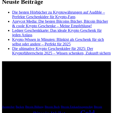
Neuste Beiträge
Die besten Hörbücher zu Kryptowährungen auf Audible –
Perfekte Geschenkidee für Krypto-Fans
Aprycot Media: Die besten Bitcoins Bücher, Bitcoin Bücher
& coole Krypto Geschenke – Meine Empfehlung!
Ledger Geschenkkarte: Das ideale Krypto Geschenk für
jeden Anlass
Krypto-Wissen in Minuten: Blinkist als Geschenk für sich
selbst oder andere – Perfekt für 2025
Die ultimative Krypto Geschenkidee für 2025: Der
Kryptoführerschein 2025 – Wissen schenken, Zukunft sichern
Affiliate Links
Bitte beachte, dass die mit * gekennzeichneten Links Affiliate-Links
sind. Wenn du über diese Links einkaufst, erhalten wir eine
Provision, ohne dass dir zusätzliche Kosten entstehen. Dein Einkauf
unterstützt uns dabei, unsere Inhalte weiterhin kostenlos anzubieten.
Krypto Geschenk Schlagwörter
Ausstecher
Backen
Bitcoin Bildung
Bitcoin Buch
Bitcoin Einkaufswagenchip
Bitcoin
Cold