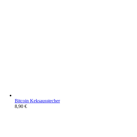
Bitcoin Keksausstecher
8,90
€