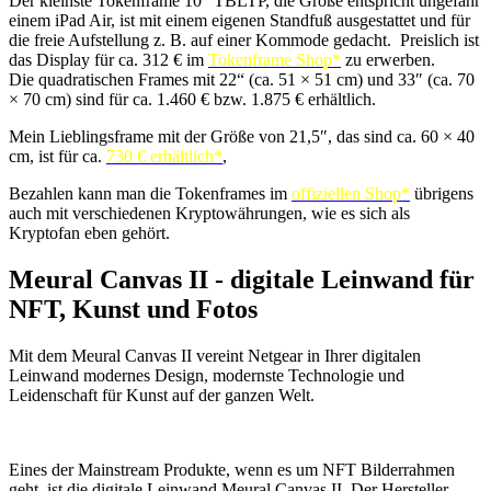
Der kleinste Tokenframe 10“ TBLTP, die Größe entspricht ungefähr
einem iPad Air, ist mit einem eigenen Standfuß ausgestattet und für
die freie Aufstellung z. B. auf einer Kommode gedacht. Preislich ist
das Display für ca. 312 € im
Tokenframe Shop*
zu erwerben.
Die quadratischen Frames mit 22“ (ca. 51 × 51 cm) und 33″ (ca. 70
× 70 cm) sind für ca. 1.460 € bzw. 1.875 € erhältlich.
Mein Lieblingsframe mit der Größe von 21,5″, das sind ca. 60 × 40
cm, ist für ca.
730 € erhältlich*
,
Bezahlen kann man die Tokenframes im
offiziellen Shop*
übrigens
auch mit verschiedenen Kryptowährungen, wie es sich als
Kryptofan eben gehört.
Meural Canvas II - digitale Leinwand für
NFT, Kunst und Fotos
Mit dem Meural Canvas II vereint Netgear in Ihrer digitalen
Leinwand modernes Design, modernste Technologie und
Leidenschaft für Kunst auf der ganzen Welt.
Eines der Mainstream Produkte, wenn es um NFT Bilderrahmen
geht, ist die digitale Leinwand Meural Canvas II. Der Hersteller