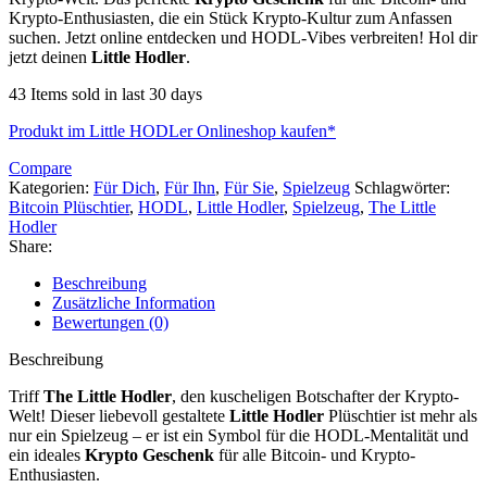
Krypto-Enthusiasten, die ein Stück Krypto-Kultur zum Anfassen
suchen. Jetzt online entdecken und HODL-Vibes verbreiten! Hol dir
jetzt deinen
Little Hodler
.
43
Items sold in last 30 days
Produkt im Little HODLer Onlineshop kaufen*
Compare
Kategorien:
Für Dich
,
Für Ihn
,
Für Sie
,
Spielzeug
Schlagwörter:
Bitcoin Plüschtier
,
HODL
,
Little Hodler
,
Spielzeug
,
The Little
Hodler
Share:
Beschreibung
Zusätzliche Information
Bewertungen (0)
Beschreibung
Triff
The Little Hodler
, den kuscheligen Botschafter der Krypto-
Welt! Dieser liebevoll gestaltete
Little Hodler
Plüschtier ist mehr als
nur ein Spielzeug – er ist ein Symbol für die HODL-Mentalität und
ein ideales
Krypto Geschenk
für alle Bitcoin- und Krypto-
Enthusiasten.