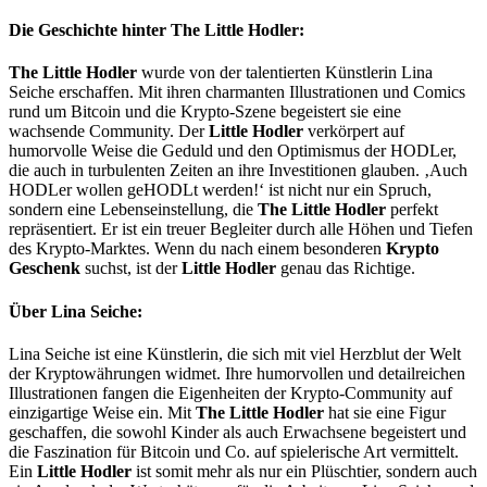
Die Geschichte hinter The Little Hodler:
The Little Hodler
wurde von der talentierten Künstlerin Lina
Seiche erschaffen. Mit ihren charmanten Illustrationen und Comics
rund um Bitcoin und die Krypto-Szene begeistert sie eine
wachsende Community. Der
Little Hodler
verkörpert auf
humorvolle Weise die Geduld und den Optimismus der HODLer,
die auch in turbulenten Zeiten an ihre Investitionen glauben. ‚Auch
HODLer wollen geHODLt werden!‘ ist nicht nur ein Spruch,
sondern eine Lebenseinstellung, die
The Little Hodler
perfekt
repräsentiert. Er ist ein treuer Begleiter durch alle Höhen und Tiefen
des Krypto-Marktes. Wenn du nach einem besonderen
Krypto
Geschenk
suchst, ist der
Little Hodler
genau das Richtige.
Über Lina Seiche:
Lina Seiche ist eine Künstlerin, die sich mit viel Herzblut der Welt
der Kryptowährungen widmet. Ihre humorvollen und detailreichen
Illustrationen fangen die Eigenheiten der Krypto-Community auf
einzigartige Weise ein. Mit
The Little Hodler
hat sie eine Figur
geschaffen, die sowohl Kinder als auch Erwachsene begeistert und
die Faszination für Bitcoin und Co. auf spielerische Art vermittelt.
Ein
Little Hodler
ist somit mehr als nur ein Plüschtier, sondern auch