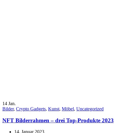
14
Jan.
Bilder
,
Crypto Gadgets
,
Kunst
,
Möbel
,
Uncategorized
NFT Bilderrahmen – drei Top-Produkte 2023
14. Januar 2023