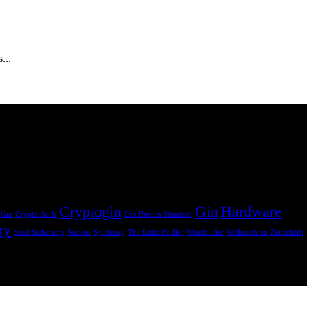
...
hne dass dir zusätzliche Kosten entstehen. Dein Einkauf unterstützt
Cryptogin
Gin
Hardware
-Gin
Crypto Buch
Der Bitcoin Standard
ry
Seed Sicherung
Socken
Spielzeug
The Little Hodler
Wandbilder
Weihnachten
Zeitschrift