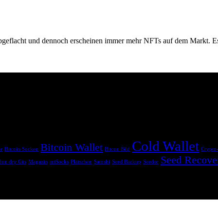
 abgeflacht und dennoch erscheinen immer mehr NFTs auf dem Markt. Es
sind. Wenn du über diese Links einkaufst, erhalten wir eine Provision, o
Cold Wallet
Bitcoin Wallet
er
Bitcoin Socken
Bitcon Bild
Crypto
Seed Recove
on dry Gin
Magazin
mtSocks
Plätzchen
Satoshi
Seed Backup
Seedor
ine Anlaufstelle für coole Geschenkideen zum Thema Kryptowährungen.