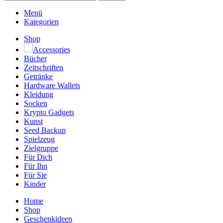
Menü
Kategorien
Shop
Accessories
Bücher
Zeitschriften
Getränke
Hardware Wallets
Kleidung
Socken
Krypto Gadgets
Kunst
Seed Backup
Spielzeug
Zielgruppe
Für Dich
Für Ihn
Für Sie
Kinder
Home
Shop
Geschenkideen