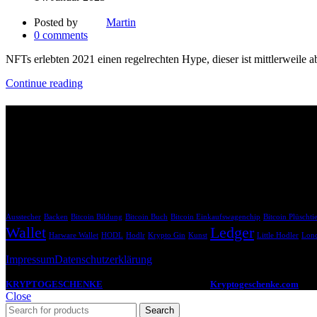
Posted by
Martin
0
comments
NFTs erlebten 2021 einen regelrechten Hype, dieser ist mittlerweile
Continue reading
Affiliate Links
Bitte beachte, dass die mit * gekennzeichneten Links Affiliate-Links 
uns dabei, unsere Inhalte weiterhin kostenlos anzubieten.
Krypto Geschenk Schlagwörter
Ausstecher
Backen
Bitcoin Bildung
Bitcoin Buch
Bitcoin Einkaufswagenchip
Bitcoin Plüschti
Wallet
Ledger
Harware Wallet
HODL
Hodlr
Krypto Gin
Kunst
Little Hodler
Lond
Impressum
Datenschutzerklärung
KRYPTOGESCHENKE
2022 -2024 CREATED BY
Kryptogeschenke.com
. De
Close
Search