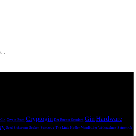
...
hne dass dir zusätzliche Kosten entstehen. Dein Einkauf unterstützt
Cryptogin
Gin
Hardware
-Gin
Crypto Buch
Der Bitcoin Standard
ry
Seed Sicherung
Socken
Spielzeug
The Little Hodler
Wandbilder
Weihnachten
Zeitschrift