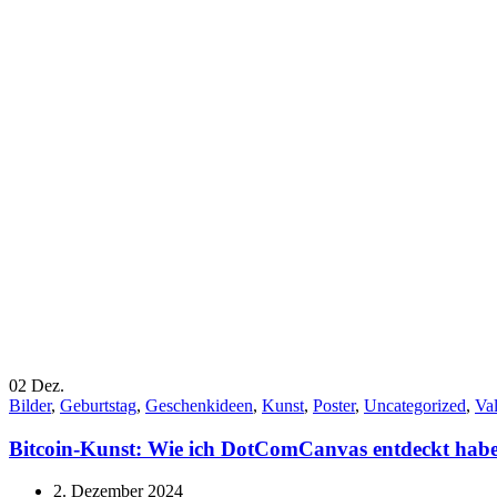
02
Dez.
Bilder
,
Geburtstag
,
Geschenkideen
,
Kunst
,
Poster
,
Uncategorized
,
Val
Bitcoin-Kunst: Wie ich DotComCanvas entdeckt habe
2. Dezember 2024