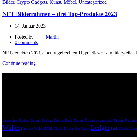
Bilder
,
Crypto Gadgets
,
Kunst
,
Möbel
,
Uncategorized
NFT Bilderrahmen – drei Top-Produkte 2023
14. Januar 2023
Posted by
Martin
0
comments
NFTs erlebten 2021 einen regelrechten Hype, dieser ist mittlerweile
Continue reading
Affiliate Links
Bitte beachte, dass die mit * gekennzeichneten Links Affiliate-Links 
uns dabei, unsere Inhalte weiterhin kostenlos anzubieten.
Krypto Geschenk Schlagwörter
Ausstecher
Backen
Bitcoin Bildung
Bitcoin Buch
Bitcoin Einkaufswagenchip
Bitcoin Plüschti
Wallet
Ledger
Harware Wallet
HODL
Hodlr
Krypto Gin
Kunst
Little Hodler
Lond