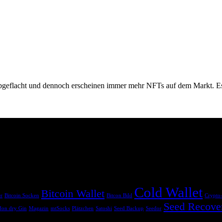
 abgeflacht und dennoch erscheinen immer mehr NFTs auf dem Markt. Es
sind. Wenn du über diese Links einkaufst, erhalten wir eine Provision, o
Cold Wallet
Bitcoin Wallet
er
Bitcoin Socken
Bitcon Bild
Crypto
Seed Recove
on dry Gin
Magazin
mtSocks
Plätzchen
Satoshi
Seed Backup
Seedor