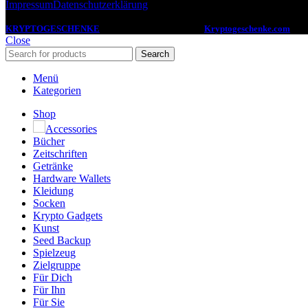
Impressum
Datenschutzerklärung
KRYPTOGESCHENKE
2022 -2024 CREATED BY
Kryptogeschenke.com
. De
Close
Search
Menü
Kategorien
Shop
Accessories
Bücher
Zeitschriften
Getränke
Hardware Wallets
Kleidung
Socken
Krypto Gadgets
Kunst
Seed Backup
Spielzeug
Zielgruppe
Für Dich
Für Ihn
Für Sie