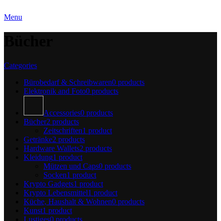
Menu
Bücher
Categories
Bürobedarf & Schreibwaren
0 products
Elektronik and Foto
0 products
Accessories
0 products
Bücher
2 products
Zeitschriften
1 product
Getränke
2 products
Hardware Wallets
2 products
Kleidung
1 product
Mützen und Caps
0 products
Socken
1 product
Krypto Gadgets
1 product
Krypto Lebensmittel
1 product
Küche, Haushalt & Wohnen
0 products
Kunst
1 product
Lustiges
0 products