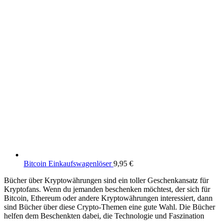
Bitcoin Einkaufswagenlöser
9,95
€
B
ü
cher über Kryptowährungen
s
ind
e
in
to
ller
G
esc
hen
k
ans
atz
f
ür
Krypt
of
ans
.
W
enn
du
j
em
and
en
b
esc
hen
ken
m
ö
ch
test
,
der
s
ich
f
ür
Bitcoin
,
Ethereum
o
der
and
ere
Krypt
ow
ä
hr
ung
en
int
e
ress
i
ert
,
d
ann
s
ind
B
ü
cher
ü
ber
dies
e
Crypto-The
men
e
ine
g
ute
W
ahl
.
Die Bücher
hel
fen
dem
B
esc
hen
k
ten
d
abe
i
,
die
Techn
olog
ie
und
Fas
z
ination