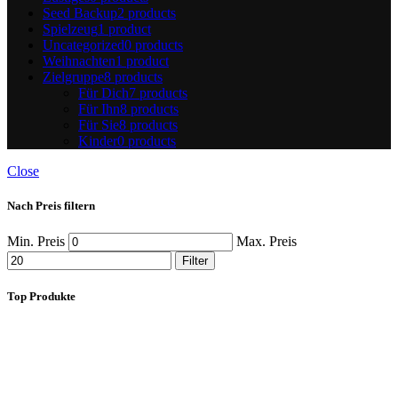
Seed Backup
2 products
Spielzeug
1 product
Uncategorized
0 products
Weihnachten
1 product
Zielgruppe
8 products
Für Dich
7 products
Für Ihn
8 products
Für Sie
8 products
Kinder
0 products
Close
Nach Preis filtern
Min. Preis
Max. Preis
Filter
Top Produkte