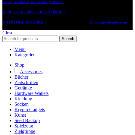
Hodler
Wandbilder
Weihnachten
Zeitschrift
Impressum
Datenschutzerklärung
KRYPTOGESCHENKE
2022 -2024 CREATED BY
Kryptogeschenke.com
.
Deine Anlaufstelle für coole Geschenkideen zum Thema Kryptowährungen.
Close
Search
Menü
Kategorien
Shop
Accessories
Bücher
Zeitschriften
Getränke
Hardware Wallets
Kleidung
Socken
Krypto Gadgets
Kunst
Seed Backup
Spielzeug
Zielgruppe