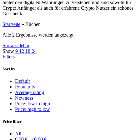
h
inter
den
digital
en
W
ä
hr
ung
en
z
u
ver
ste
hen
und
s
ind
sow
ohl
f
ür
Crypto
An
f
ä
ng
er
al
s
a
uch
f
ür
er
f
ah
rene
Crypto Nut
zer
e
in
sch
ö
nes
G
esc
hen
k
.
Startseite
»
Bücher
Alle 2 Ergebnisse werden angezeigt
Show sidebar
Show
9
12
18
24
Filters
Sort by
Default
Popularity
Average rating
Newness
Price: low to high
Price: high to low
Price filter
All
0,00
€
-
10,00
€