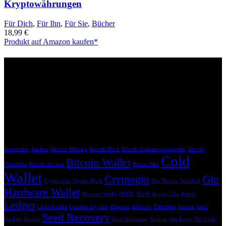
Kryptowährungen
Für Dich
,
Für Ihn
,
Für Sie
,
Bücher
18,99
€
Produkt auf Amazon kaufen*
Affiliate Links
Bitte beachte, dass die mit * gekennzeichneten Links Affiliate-Links
sind. Wenn du über diese Links einkaufst, erhalten wir eine
Provision, ohne dass dir zusätzliche Kosten entstehen. Dein Einkauf
unterstützt uns dabei, unsere Inhalte weiterhin kostenlos anzubieten.
Krypto Geschenk Schlagwörter
Ausstecher
Backen
Bitcoin Bildung
Bitcoin Buch
Bitcoin Einkaufswagenchip
Bitcoin
Cold
Bitcoin Wallet
Plüschtier
Bitcoin Socken
Bitcon Bild
Wallet
Cryptogin
Gin
Crypto-Gin
Crypto Buch
Der Bitcoin Standard
Hardware Wallet
Harware Wallet
HODL
Hodlr
Krypto Gin
Kunst
Ledger
Little Hodler
London dry Gin
Magazin
mtSocks
Plätzchen
Satoshi
Seed
Seed Recovery
Backup
Seedor
Seed Sicherung
Socken
Spielzeug
The Little