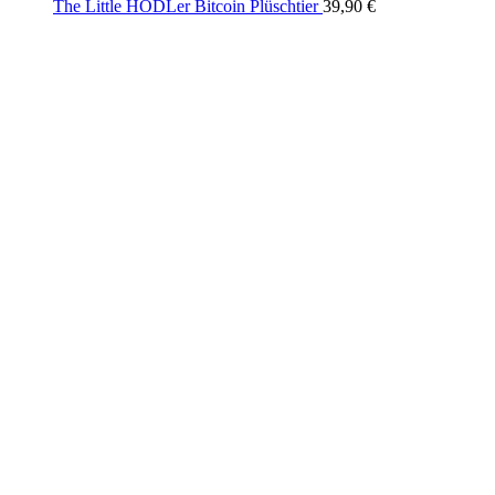
The Little HODLer Bitcoin Plüschtier
39,90
€