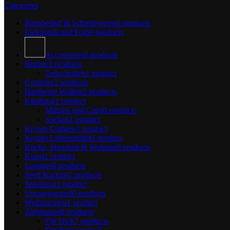
Categories
Bürobedarf & Schreibwaren
0 products
Elektronik and Foto
0 products
Accessories
0 products
Bücher
2 products
Zeitschriften
1 product
Getränke
2 products
Hardware Wallets
2 products
Kleidung
1 product
Mützen und Caps
0 products
Socken
1 product
Krypto Gadgets
1 product
Krypto Lebensmittel
1 product
Küche, Haushalt & Wohnen
0 products
Kunst
1 product
Lustiges
0 products
Seed Backup
2 products
Spielzeug
1 product
Uncategorized
0 products
Weihnachten
1 product
Zielgruppe
8 products
Für Dich
7 products