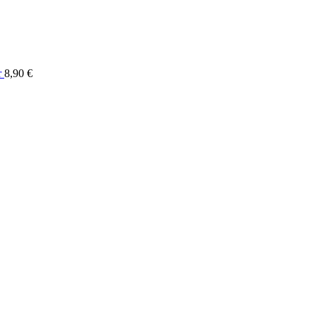
r
8,90
€