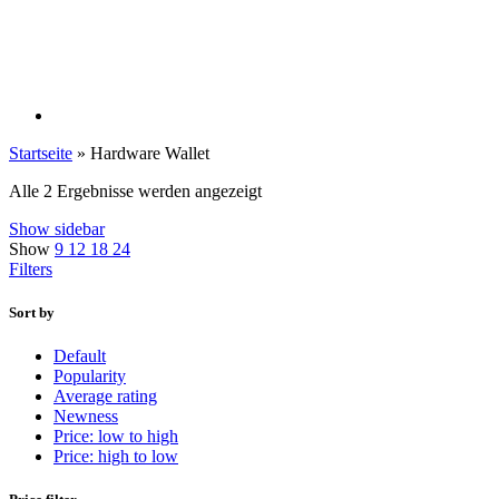
Startseite
»
Hardware Wallet
Alle 2 Ergebnisse werden angezeigt
Show sidebar
Show
9
12
18
24
Filters
Sort by
Default
Popularity
Average rating
Newness
Price: low to high
Price: high to low