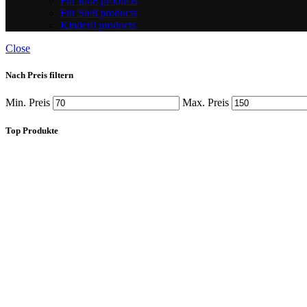
Für Ihn
8 products
Für Sie
8 products
Kinder
0 products
Close
Nach Preis filtern
Min. Preis
Max. Preis
Top Produkte