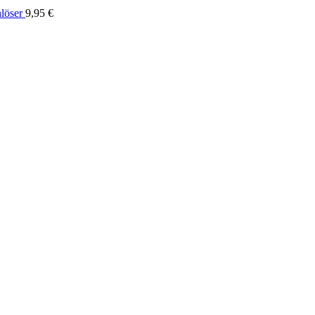
nlöser
9,95
€