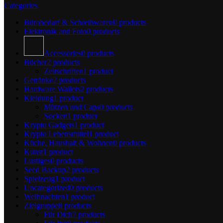
Categories
Bürobedarf & Schreibwaren
0 products
Elektronik and Foto
0 products
Accessories
0 products
Bücher
2 products
Zeitschriften
1 product
Getränke
2 products
Hardware Wallets
2 products
Kleidung
1 product
Mützen und Caps
0 products
Socken
1 product
Krypto Gadgets
1 product
Krypto Lebensmittel
1 product
Küche, Haushalt & Wohnen
0 products
Kunst
1 product
Lustiges
0 products
Seed Backup
2 products
Spielzeug
1 product
Uncategorized
0 products
Weihnachten
1 product
Zielgruppe
8 products
Für Dich
7 products