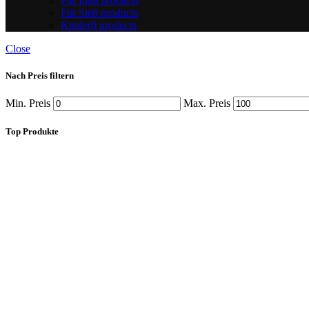
Für Ihn
8 products
Für Sie
8 products
Kinder
0 products
Close
Nach Preis filtern
Min. Preis
Max. Preis
Top Produkte