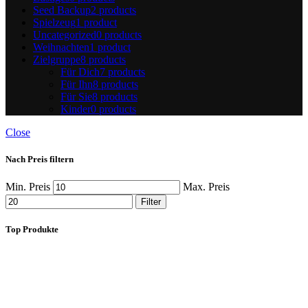
Seed Backup
2 products
Spielzeug
1 product
Uncategorized
0 products
Weihnachten
1 product
Zielgruppe
8 products
Für Dich
7 products
Für Ihn
8 products
Für Sie
8 products
Kinder
0 products
Close
Nach Preis filtern
Min. Preis
Max. Preis
Filter
Top Produkte