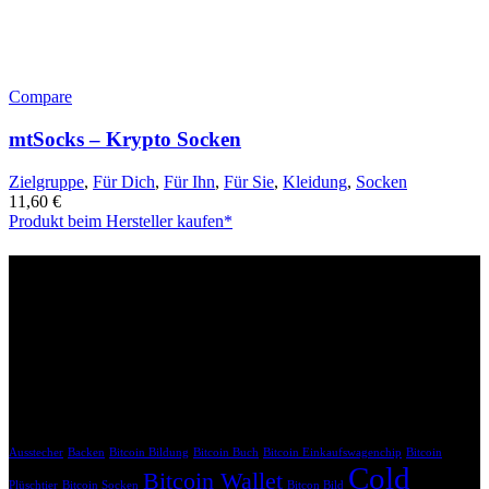
Compare
mtSocks – Krypto Socken
Zielgruppe
,
Für Dich
,
Für Ihn
,
Für Sie
,
Kleidung
,
Socken
11,60
€
Produkt beim Hersteller kaufen*
Affiliate Links
Bitte beachte, dass die mit * gekennzeichneten Links Affiliate-Links
sind. Wenn du über diese Links einkaufst, erhalten wir eine
Provision, ohne dass dir zusätzliche Kosten entstehen. Dein Einkauf
unterstützt uns dabei, unsere Inhalte weiterhin kostenlos anzubieten.
Krypto Geschenk Schlagwörter
Ausstecher
Backen
Bitcoin Bildung
Bitcoin Buch
Bitcoin Einkaufswagenchip
Bitcoin
Cold
Bitcoin Wallet
Plüschtier
Bitcoin Socken
Bitcon Bild