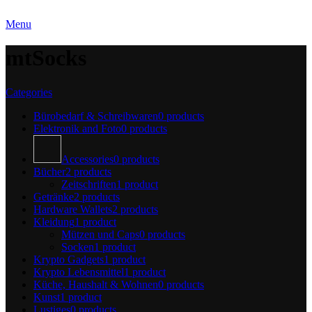
Menu
mtSocks
Categories
Bürobedarf & Schreibwaren
0 products
Elektronik and Foto
0 products
Accessories
0 products
Bücher
2 products
Zeitschriften
1 product
Getränke
2 products
Hardware Wallets
2 products
Kleidung
1 product
Mützen und Caps
0 products
Socken
1 product
Krypto Gadgets
1 product
Krypto Lebensmittel
1 product
Küche, Haushalt & Wohnen
0 products
Kunst
1 product
Lustiges
0 products