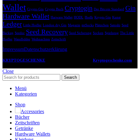
Wallet
Cryptogin
Gin
Crypto-Gin
Crypto Buch
Der Bitcoin Standard
Hardware Wallet
Harware Wallet
HODL
Hodlr
Krypto Gin
Kunst
Ledger
Little Hodler
London dry Gin
Magazin
mtSocks
Plätzchen
Satoshi
Seed
Seed Recovery
Backup
Seedor
Seed Sicherung
Socken
Spielzeug
The Little
Hodler
Wandbilder
Weihnachten
Zeitschrift
Impressum
Datenschutzerklärung
KRYPTOGESCHENKE
2022 -2024 CREATED BY
Kryptogeschenke.com
.
Deine Anlaufstelle für coole Geschenkideen zum Thema Kryptowährungen.
Close
Search
Menü
Kategorien
Shop
Accessories
Bücher
Zeitschriften
Getränke
Hardware Wallets
Kleidung