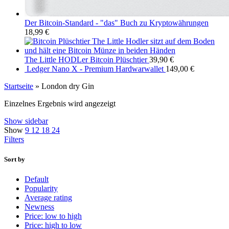
Der Bitcoin-Standard - "das" Buch zu Kryptowährungen
18,99
€
The Little HODLer Bitcoin Plüschtier
39,90
€
Ledger Nano X - Premium Hardwarwallet
149,00
€
Startseite
»
London dry Gin
Einzelnes Ergebnis wird angezeigt
Show sidebar
Show
9
12
18
24
Filters
Sort by
Default
Popularity
Average rating
Newness
Price: low to high
Price: high to low