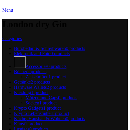
Menu
London dry Gin
Categories
Bürobedarf & Schreibwaren
0 products
Elektronik and Foto
0 products
Accessories
0 products
Bücher
2 products
Zeitschriften
1 product
Getränke
2 products
Hardware Wallets
2 products
Kleidung
1 product
Mützen und Caps
0 products
Socken
1 product
Krypto Gadgets
1 product
Krypto Lebensmittel
1 product
Küche, Haushalt & Wohnen
0 products
Kunst
1 product
Lustiges
0 products