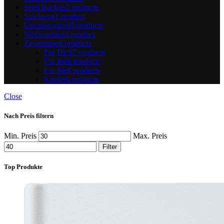
Seed Backup
2 products
Spielzeug
1 product
Uncategorized
0 products
Weihnachten
1 product
Zielgruppe
8 products
Für Dich
7 products
Für Ihn
8 products
Für Sie
8 products
Kinder
0 products
Close
Nach Preis filtern
Min. Preis
Max. Preis
Filter
Top Produkte