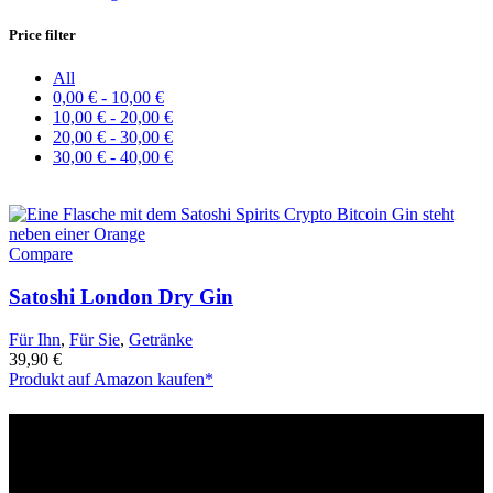
Price filter
All
0,00
€
-
10,00
€
10,00
€
-
20,00
€
20,00
€
-
30,00
€
30,00
€
-
40,00
€
Compare
Satoshi London Dry Gin
Für Ihn
,
Für Sie
,
Getränke
39,90
€
Produkt auf Amazon kaufen*
Affiliate Links
Bitte beachte, dass die mit * gekennzeichneten Links Affiliate-Links
sind. Wenn du über diese Links einkaufst, erhalten wir eine