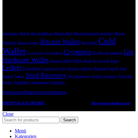
Provision, ohne dass dir zusätzliche Kosten entstehen. Dein Einkauf
unterstützt uns dabei, unsere Inhalte weiterhin kostenlos anzubieten.
Krypto Geschenk Schlagwörter
Ausstecher
Backen
Bitcoin Bildung
Bitcoin Buch
Bitcoin Einkaufswagenchip
Bitcoin
Cold
Bitcoin Wallet
Plüschtier
Bitcoin Socken
Bitcon Bild
Wallet
Cryptogin
Gin
Crypto-Gin
Crypto Buch
Der Bitcoin Standard
Hardware Wallet
Harware Wallet
HODL
Hodlr
Krypto Gin
Kunst
Ledger
Little Hodler
London dry Gin
Magazin
mtSocks
Plätzchen
Satoshi
Seed
Seed Recovery
Backup
Seedor
Seed Sicherung
Socken
Spielzeug
The Little
Hodler
Wandbilder
Weihnachten
Zeitschrift
Impressum
Datenschutzerklärung
KRYPTOGESCHENKE
2022 -2024 CREATED BY
Kryptogeschenke.com
.
Deine Anlaufstelle für coole Geschenkideen zum Thema Kryptowährungen.
Close
Search
Menü
Kategorien