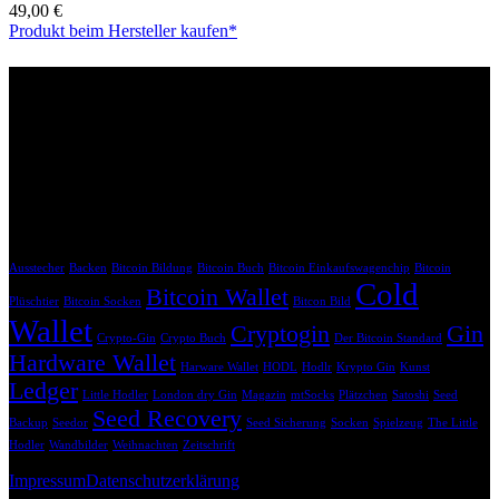
49,00
€
Produkt beim Hersteller kaufen*
Affiliate Links
Bitte beachte, dass die mit * gekennzeichneten Links Affiliate-Links
sind. Wenn du über diese Links einkaufst, erhalten wir eine
Provision, ohne dass dir zusätzliche Kosten entstehen. Dein Einkauf
unterstützt uns dabei, unsere Inhalte weiterhin kostenlos anzubieten.
Krypto Geschenk Schlagwörter
Ausstecher
Backen
Bitcoin Bildung
Bitcoin Buch
Bitcoin Einkaufswagenchip
Bitcoin
Cold
Bitcoin Wallet
Plüschtier
Bitcoin Socken
Bitcon Bild
Wallet
Cryptogin
Gin
Crypto-Gin
Crypto Buch
Der Bitcoin Standard
Hardware Wallet
Harware Wallet
HODL
Hodlr
Krypto Gin
Kunst
Ledger
Little Hodler
London dry Gin
Magazin
mtSocks
Plätzchen
Satoshi
Seed
Seed Recovery
Backup
Seedor
Seed Sicherung
Socken
Spielzeug
The Little
Hodler
Wandbilder
Weihnachten
Zeitschrift
Impressum
Datenschutzerklärung