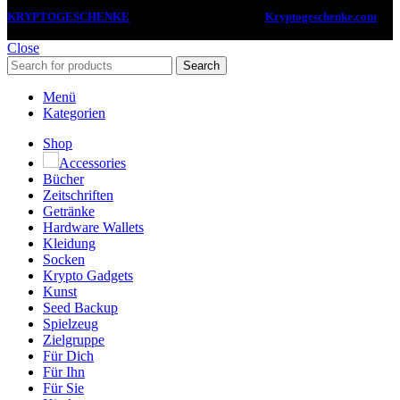
KRYPTOGESCHENKE
2022 -2024 CREATED BY
Kryptogeschenke.com
.
Deine Anlaufstelle für coole Geschenkideen zum Thema Kryptowährungen.
Close
Search
Menü
Kategorien
Shop
Accessories
Bücher
Zeitschriften
Getränke
Hardware Wallets
Kleidung
Socken
Krypto Gadgets
Kunst
Seed Backup
Spielzeug
Zielgruppe
Für Dich
Für Ihn
Für Sie