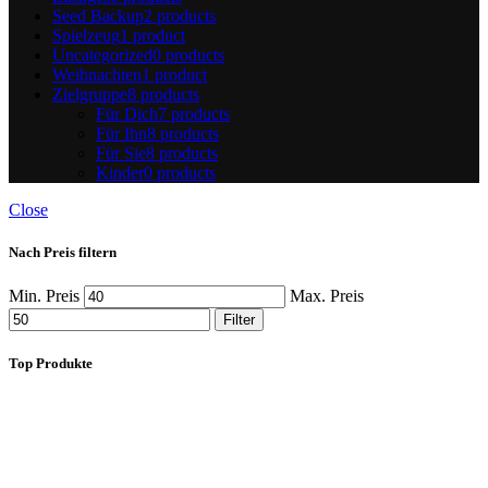
Seed Backup
2 products
Spielzeug
1 product
Uncategorized
0 products
Weihnachten
1 product
Zielgruppe
8 products
Für Dich
7 products
Für Ihn
8 products
Für Sie
8 products
Kinder
0 products
Close
Nach Preis filtern
Min. Preis
Max. Preis
Filter
Top Produkte