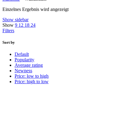
Einzelnes Ergebnis wird angezeigt
Show sidebar
Show
9
12
18
24
Filters
Sort by
Default
Popularity
Average rating
Newness
Price: low to high
Price: high to low