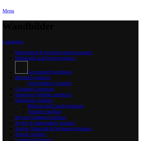
Menu
Wandbilder
Categories
Bürobedarf & Schreibwaren
0 products
Elektronik and Foto
0 products
Accessories
0 products
Bücher
2 products
Zeitschriften
1 product
Getränke
2 products
Hardware Wallets
2 products
Kleidung
1 product
Mützen und Caps
0 products
Socken
1 product
Krypto Gadgets
1 product
Krypto Lebensmittel
1 product
Küche, Haushalt & Wohnen
0 products
Kunst
1 product
Lustiges
0 products