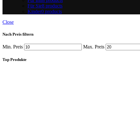
Für Ihn
8 products
Für Sie
8 products
Kinder
0 products
Close
Nach Preis filtern
Min. Preis
Max. Preis
Top Produkte