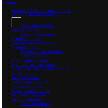
Categories
Bürobedarf & Schreibwaren
0 products
Elektronik and Foto
0 products
Accessories
0 products
Bücher
2 products
Zeitschriften
1 product
Getränke
2 products
Hardware Wallets
2 products
Kleidung
1 product
Mützen und Caps
0 products
Socken
1 product
Krypto Gadgets
1 product
Krypto Lebensmittel
1 product
Küche, Haushalt & Wohnen
0 products
Kunst
1 product
Lustiges
0 products
Seed Backup
2 products
Spielzeug
1 product
Uncategorized
0 products
Weihnachten
1 product
Zielgruppe
8 products
Für Dich
7 products