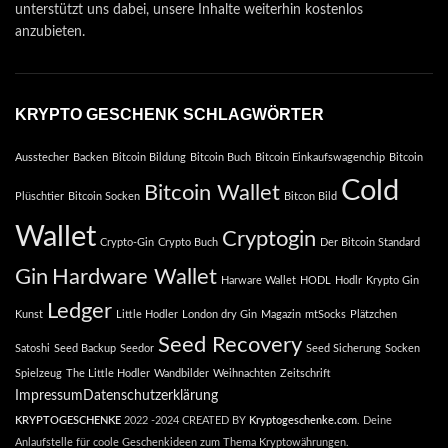
unterstützt uns dabei, unsere Inhalte weiterhin kostenlos
anzubieten.
KRYPTO GESCHENK SCHLAGWÖRTER
Ausstecher
Backen
Bitcoin Bildung
Bitcoin Buch
Bitcoin Einkaufswagenchip
Bitcoin
Cold
Bitcoin Wallet
Plüschtier
Bitcoin Socken
Bitcon Bild
Wallet
Cryptogin
Crypto-Gin
Crypto Buch
Der Bitcoin Standard
Gin
Hardware Wallet
Harware Wallet
HODL
Hodlr
Krypto Gin
Ledger
Kunst
Little Hodler
London dry Gin
Magazin
mtSocks
Plätzchen
Seed Recovery
Satoshi
Seed Backup
Seedor
Seed Sicherung
Socken
Spielzeug
The Little Hodler
Wandbilder
Weihnachten
Zeitschrift
Impressum
Datenschutzerklärung
KRYPTOGESCHENKE
2022 -2024 CREATED BY
Kryptogeschenke.com
. Deine
Anlaufstelle für coole Geschenkideen zum Thema Kryptowährungen.