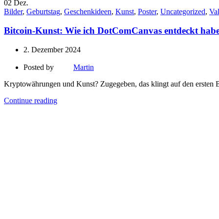
02
Dez.
Bilder
,
Geburtstag
,
Geschenkideen
,
Kunst
,
Poster
,
Uncategorized
,
Val
Bitcoin-Kunst: Wie ich DotComCanvas entdeckt habe
2. Dezember 2024
Posted by
Martin
Kryptowährungen und Kunst? Zugegeben, das klingt auf den ersten B
Continue reading