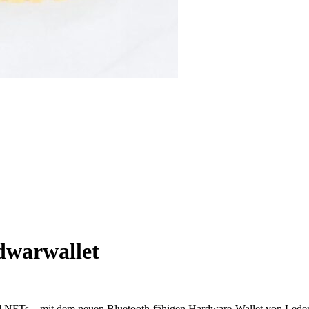
dwarwallet
 NFTs – mit dem neuen Bluetooth-fähigen Hardware-Wallet von Leder.