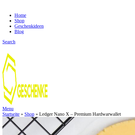
Home
Shop
Geschenkideen
Blog
Search
Menu
Startseite
»
Shop
»
Ledger Nano X – Premium Hardwarwallet