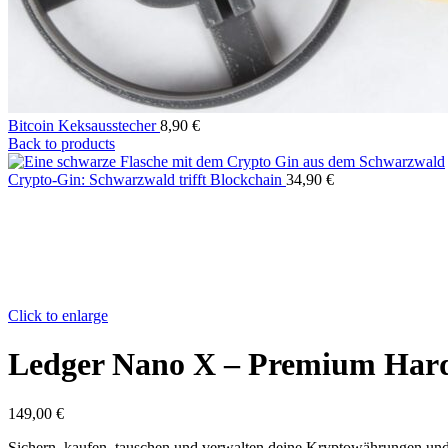
Bitcoin Keksausstecher
8,90
€
Back to products
Crypto-Gin: Schwarzwald trifft Blockchain
34,90
€
Click to enlarge
Ledger Nano X – Premium Har
149,00
€
Sichern, kaufen, tauschen und verwalten deine Kryptowährungen und