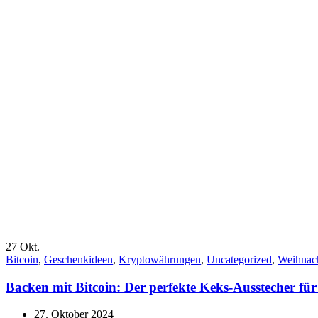
27
Okt.
Bitcoin
,
Geschenkideen
,
Kryptowährungen
,
Uncategorized
,
Weihnac
Backen mit Bitcoin: Der perfekte Keks-Ausstecher f
27. Oktober 2024