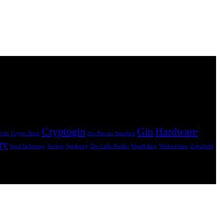
hne dass dir zusätzliche Kosten entstehen. Dein Einkauf unterstützt
Cryptogin
Gin
Hardware
-Gin
Crypto Buch
Der Bitcoin Standard
ry
Seed Sicherung
Socken
Spielzeug
The Little Hodler
Wandbilder
Weihnachten
Zeitschrift