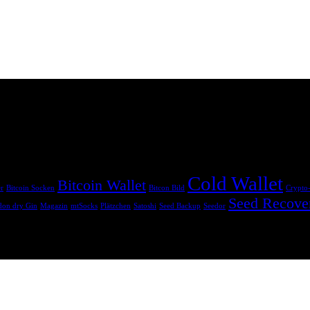
sind. Wenn du über diese Links einkaufst, erhalten wir eine Provision, o
Cold Wallet
Bitcoin Wallet
er
Bitcoin Socken
Bitcon Bild
Crypto
Seed Recove
on dry Gin
Magazin
mtSocks
Plätzchen
Satoshi
Seed Backup
Seedor
ine Anlaufstelle für coole Geschenkideen zum Thema Kryptowährungen.