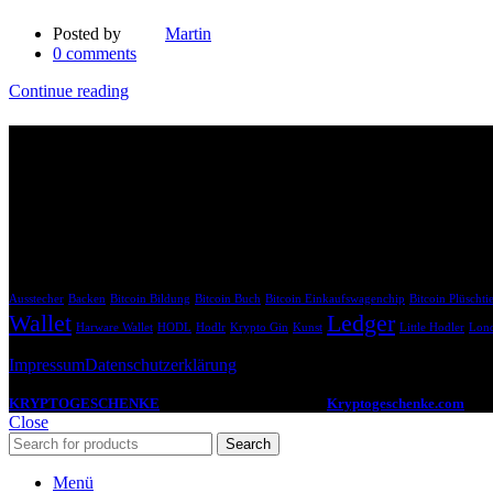
Posted by
Martin
0
comments
Continue reading
Affiliate Links
Bitte beachte, dass die mit * gekennzeichneten Links Affiliate-Links 
uns dabei, unsere Inhalte weiterhin kostenlos anzubieten.
Krypto Geschenk Schlagwörter
Ausstecher
Backen
Bitcoin Bildung
Bitcoin Buch
Bitcoin Einkaufswagenchip
Bitcoin Plüschti
Wallet
Ledger
Harware Wallet
HODL
Hodlr
Krypto Gin
Kunst
Little Hodler
Lond
Impressum
Datenschutzerklärung
KRYPTOGESCHENKE
2022 -2024 CREATED BY
Kryptogeschenke.com
. De
Close
Search
Menü