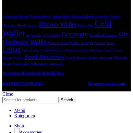
Krypto Geschenk Schlagwörter
Ausstecher
Backen
Bitcoin Bildung
Bitcoin Buch
Bitcoin Einkaufswagenchip
Bitcoin
Cold
Bitcoin Wallet
Plüschtier
Bitcoin Socken
Bitcon Bild
Wallet
Cryptogin
Gin
Crypto-Gin
Crypto Buch
Der Bitcoin Standard
Hardware Wallet
Harware Wallet
HODL
Hodlr
Krypto Gin
Kunst
Ledger
Little Hodler
London dry Gin
Magazin
mtSocks
Plätzchen
Satoshi
Seed
Seed Recovery
Backup
Seedor
Seed Sicherung
Socken
Spielzeug
The Little
Hodler
Wandbilder
Weihnachten
Zeitschrift
Impressum
Datenschutzerklärung
KRYPTOGESCHENKE
2022 -2024 CREATED BY
Kryptogeschenke.com
.
Deine Anlaufstelle für coole Geschenkideen zum Thema Kryptowährungen.
Close
Search
Menü
Kategorien
Shop
Accessories