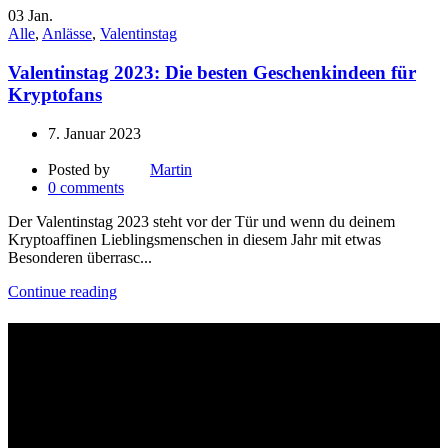
03
Jan.
Alle
,
Anlässe
,
Valentinstag
Valentinstag 2023: Die besten Geschenkindeen für
Kryptofans
7. Januar 2023
Posted by
Martin
0
comments
Der Valentinstag 2023 steht vor der Tür und wenn du deinem
Kryptoaffinen Lieblingsmenschen in diesem Jahr mit etwas
Besonderen überrasc...
Continue reading
Affiliate Links
Bitte beachte, dass die mit * gekennzeichneten Links Affiliate-Links
sind. Wenn du über diese Links einkaufst, erhalten wir eine
Provision, ohne dass dir zusätzliche Kosten entstehen. Dein Einkauf
unterstützt uns dabei, unsere Inhalte weiterhin kostenlos anzubieten.